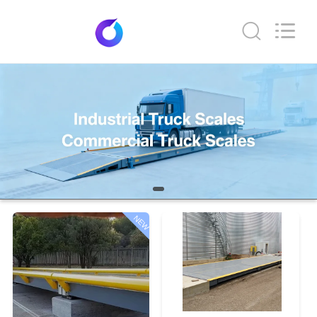
Purple
Horn
E-
Commerce
Co.,
Ltd..
All
Rights
घर
Reserved.
उत्पादों
हमारे
बारे
में
NEW
कारखाना
भ्रमण