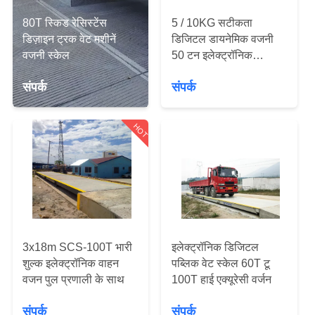
गुणवत्ता
80T स्किड रेसिस्टेंस
5 / 10KG सटीकता
नियंत्रण
डिज़ाइन ट्रक वेट मशीनें
डिजिटल डायनेमिक वजनी
वजनी स्केल
50 टन इलेक्ट्रॉनिक
रिचार्जेबल बैटरी
संपर्क
संपर्क
संपर्क
करें
HOT
BLOG
एक
उद्धरण
की
3x18m SCS-100T भारी
इलेक्ट्रॉनिक डिजिटल
विनती
शुल्क इलेक्ट्रॉनिक वाहन
पब्लिक वेट स्केल 60T टू
वजन पुल प्रणाली के साथ
100T हाई एक्यूरेसी वर्जन
करे
संपर्क
संपर्क