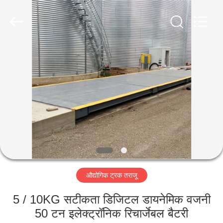
Purple
Horn
E-
Commerce
Co.,
Ltd..
All
Rights
घर
Reserved.
उत्पादों
हमारे
बारे
में
औद्योगिक ट्रक तराजू
कारखाना
भ्रमण
5 / 10KG सटीकता डिजिटल डायनेमिक वजनी
50 टन इलेक्ट्रॉनिक रिचार्जेबल बैटरी