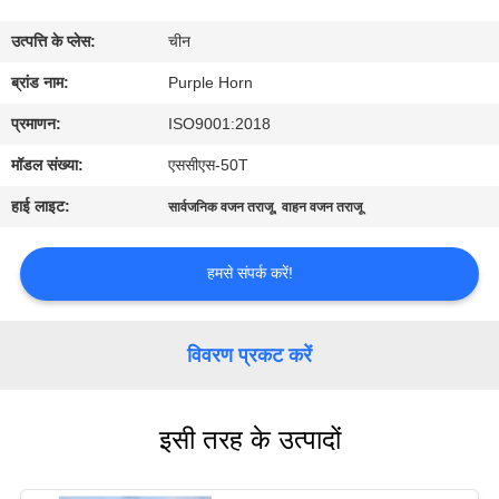
गुणवत्ता
उत्पत्ति के प्लेस:
चीन
नियंत्रण
ब्रांड नाम:
Purple Horn
संपर्क
प्रमाणन:
ISO9001:2018
करें
मॉडल संख्या:
एससीएस-50T
हाई लाइट:
,
सार्वजनिक वजन तराजू
वाहन वजन तराजू
BLOG
हमसे संपर्क करें!
एक
उद्धरण
विवरण प्रकट करें
की
विनती
इसी तरह के उत्पादों
करे