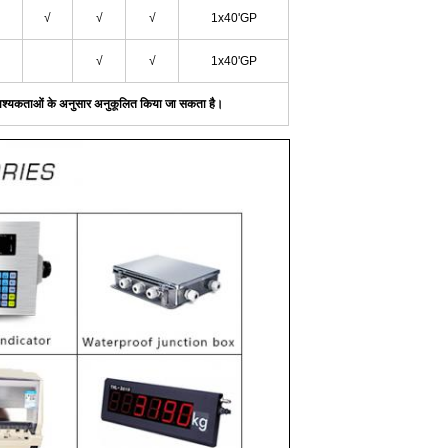
√
√
√
1x40'GP
√
√
1x40'GP
श्यकताओं के अनुसार अनुकूलित किया जा सकता है।