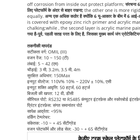
off corrosion from inside out protect platform;
संरचना 6
लिए प्लेटफॉर्म के अंदर से बाहर रखना;
the other one is more rig
equally.
अन्य एक अधिक कठोर है क्योंकि 6 यू-आकार के बीम में 6 आई-
is covered with epoxy zinc rich primer and acrylic mar
chalking;while , the second layer is acrylic marine pain
गया है-पूर्व, पहली सतह परत के लिए है, जिसका मुख्य कार्य जंग प्रोटेकिटि
तकनीकी मापदंड
सटीकता वर्ग: OMIL (III)
वजन रेंज: 10 ~ 150 (टी)
लंबाई: 5 ~ 42 (एम)
चौड़ाई: 3 मी, 3.2m, 3.5 मी, 4m
सुरक्षित अधिभार: 150Max
इनपुट वोल्टेज: 110V% 10% ~ 220V ± 10%, एसी
इनपुट शक्ति आवृत्ति: 50 हर्ट्ज, 60 हर्ट्ज
बिजली की खपत: 12 वी, डीसी
सीरियल पोर्ट: RS232 या RS485 कंप्यूटर इंटरफ़ेस और स्कोरबोर्ड इंटरफ़ेस
प्रिंटर इंटरफ़ेस: संगत समानांतर पोर्ट
सापेक्ष आर्द्रता: <95%
वर्किंग टेम्परेचर:
संकेतक: -10 ~ + 45 सेंटीग्रेड
वजन प्लेटफॉर्म और लोड सेल: -30 ~ + 65 सेंटीग्रेड
केडीए ट्रक स्केल प्लेटफॉर्म क