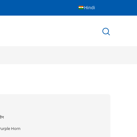
Hindi
ीन
Purple Horn