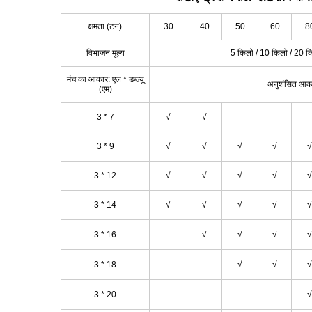
क्षमता (टन)
30
40
50
60
8
विभाजन मूल्य
5 किलो / 10 किलो / 20 क
मंच का आकार: एल * डब्ल्यू
अनुशंसित आक
(एम)
3 * 7
√
√
3 * 9
√
√
√
√
√
3 * 12
√
√
√
√
√
3 * 14
√
√
√
√
√
3 * 16
√
√
√
√
3 * 18
√
√
√
3 * 20
√