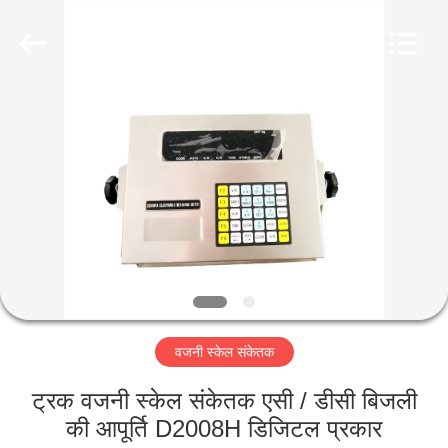
Purple
Horn
E-
Commerce
Co.,
Ltd..
All
Rights
घर
Reserved.
उत्पादों
हमारे
बारे
में
वजनी स्केल संकेतक
कारखाना
भ्रमण
ट्रक वजनी स्केल संकेतक एसी / डीसी बिजली
की आपूर्ति D2008H डिजिटल प्रकार