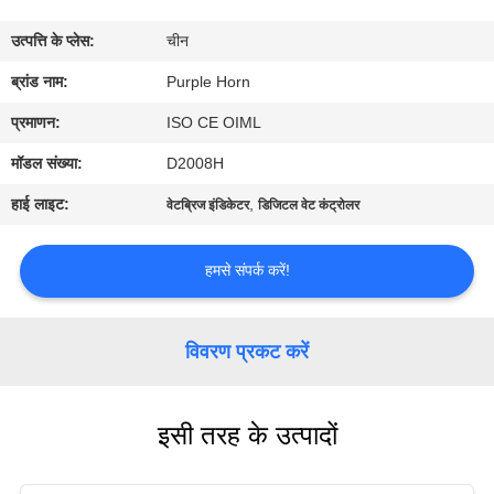
गुणवत्ता
उत्पत्ति के प्लेस:
चीन
नियंत्रण
ब्रांड नाम:
Purple Horn
संपर्क
प्रमाणन:
ISO CE OIML
करें
मॉडल संख्या:
D2008H
हाई लाइट:
,
वेटब्रिज इंडिकेटर
डिजिटल वेट कंट्रोलर
BLOG
हमसे संपर्क करें!
एक
उद्धरण
विवरण प्रकट करें
की
विनती
इसी तरह के उत्पादों
करे