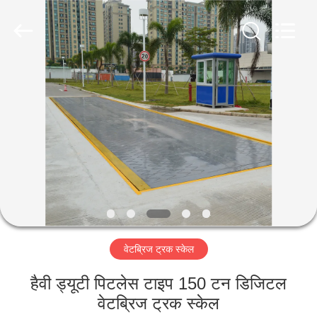
Purple
Horn
E-
Commerce
Co.,
Ltd..
All
Rights
घर
Reserved.
उत्पादों
हमारे
बारे
में
वेटब्रिज ट्रक स्केल
कारखाना
भ्रमण
हैवी ड्यूटी पिटलेस टाइप 150 टन डिजिटल
वेटब्रिज ट्रक स्केल