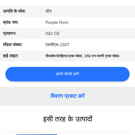
गुणवत्ता
उत्पत्ति के प्लेस:
चीन
नियंत्रण
ब्रांड नाम:
Purple Horn
संपर्क
प्रमाणन:
ISO CE
करें
मॉडल संख्या:
एससीएस-150T
हाई लाइट:
,
पीथलेस वेटब्रिज ट्रक स्केल
150 टन वजनी ट्रक स्केल
BLOG
हमसे संपर्क करें!
एक
उद्धरण
विवरण प्रकट करें
की
विनती
इसी तरह के उत्पादों
करे